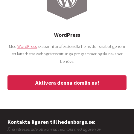
WordPress
Med
WordPress
skapar ni professionella hemsidor snabbt genom
ett lättarbetat webbgränssnitt. Inga programmeringskunskaper
behövs.
Aktivera denna domän nu!
Kontakta ägaren till hedenborgs.se:
Är ni intresserade att komma i kontakt med ägaren av